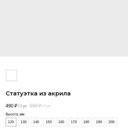
Статуэтка из акрила
490
₽
590
₽
/
1 pc
/
1 pc
Высота, мм
120
130
140
150
160
170
180
190
200