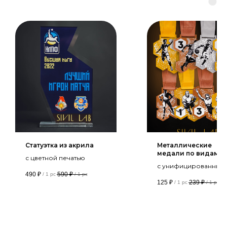
Статуэтка из акрила
Металлические
медали по видам
с цветной печатью
спорта
с унифицированным
490
₽
590
₽
/
1 pc
/
1 pc
дизайном
125
₽
239
₽
/
1 pc
/
1 pc