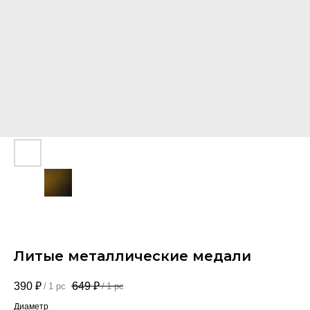
Литые металлические медали
390
₽
649
₽
/
1 pc
/
1 pc
Диаметр