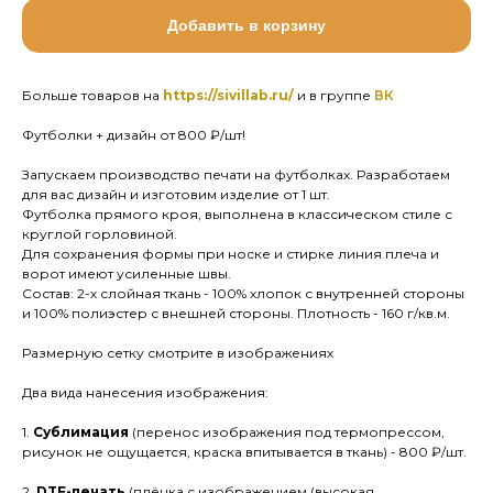
Добавить в корзину
Больше товаров на
https://sivillab.ru/
и в группе
ВК
Футболки + дизайн от 800 ₽/шт!
Запускаем производство печати на футболках. Разработаем
для вас дизайн и изготовим изделие от 1 шт.
Футболка прямого кроя, выполнена в классическом стиле с
круглой горловиной.
Для сохранения формы при носке и стирке линия плеча и
ворот имеют усиленные швы.
Состав: 2-х слойная ткань - 100% хлопок с внутренней стороны
и 100% полиэстер с внешней стороны. Плотность - 160 г/кв.м.
Размерную сетку смотрите в изображениях
Два вида нанесения изображения:
1.
Сублимация
(перенос изображения под термопрессом,
рисунок не ощущается, краска впитывается в ткань) - 800 ₽/шт.
2.
DTF-печать
(плёнка с изображением (высокая