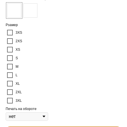
Рзамер
3XS
2XS
XS
S
M
L
XL
2XL
3XL
Печать на обороте