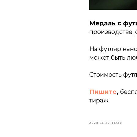
Медаль с фут
производстве, 
На футляр нано
может быть лю
Стоимость футл
Пишите
,
беспл
тираж
2025-11-27 14:30