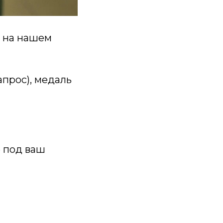
ю на нашем
апрос), медаль
 под ваш