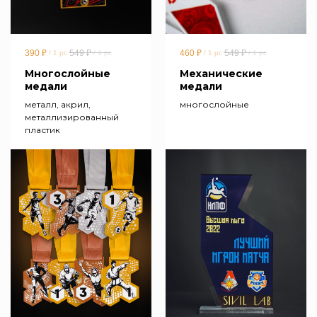
390
₽
549
₽
460
₽
549
₽
/
1 pc
/
1 pc
/
1 pc
/
1 pc
Многослойные
Механические
медали
медали
металл, акрил,
многослойные
металлизированный
пластик