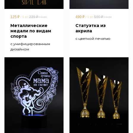
125
₽
239
₽
490
₽
590
₽
/
1 pc
/
1 pc
/
1 pc
/
1 pc
Металлические
Статуэтка из
медали по видам
акрила
спорта
с цветной печатью
с унифицированным
дизайном