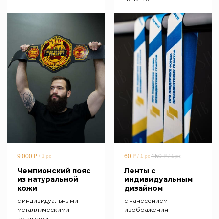
9 000
₽
60
₽
150
₽
/
1 pc
/
1 pc
/
1 pc
Чемпионский пояс
Ленты с
из натуральной
индивидуальным
кожи
дизайном
с индивидуальными
с нанесением
металлическими
изображения
вставками