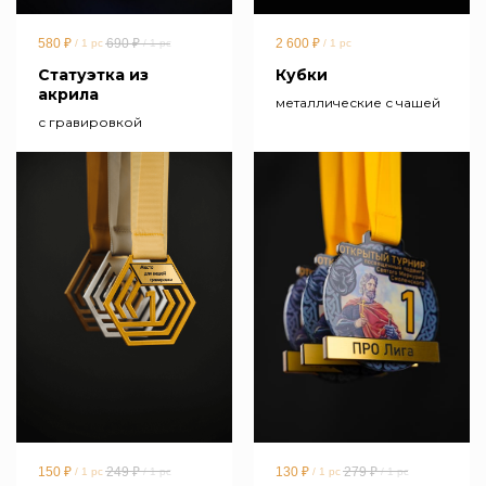
580
₽
690
₽
2 600
₽
/
1 pc
/
1 pc
/
1 pc
Статуэтка из
Кубки
акрила
металлические с чашей
с гравировкой
150
₽
249
₽
130
₽
279
₽
/
1 pc
/
1 pc
/
1 pc
/
1 pc