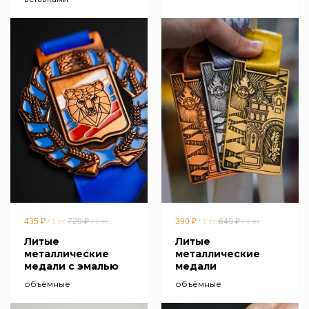
435
₽
729
₽
390
₽
649
₽
/
1 pc
/
1 pc
/
1 pc
/
1 pc
Литые
Литые
металлические
металлические
медали с эмалью
медали
объёмные
объёмные