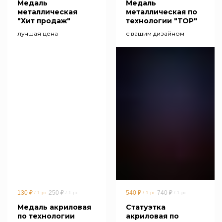
Медаль
Медаль
металлическая
металлическая по
"Хит продаж"
технологии "ТОР"
лучшая цена
с вашим дизайном
130
₽
250
₽
540
₽
740
₽
/
1 pc
/
1 pc
/
1 pc
/
1 pc
Медаль акриловая
Статуэтка
по технологии
акриловая по