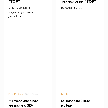
"ТОР"
технологии "ТОР"
с нанесением
высота 180 мм
индивидуального
дизайна
215
₽
390
₽
5 545
₽
/
1 pc
/
1 pc
Металлические
Многослойные
медали с 3D-
кубки