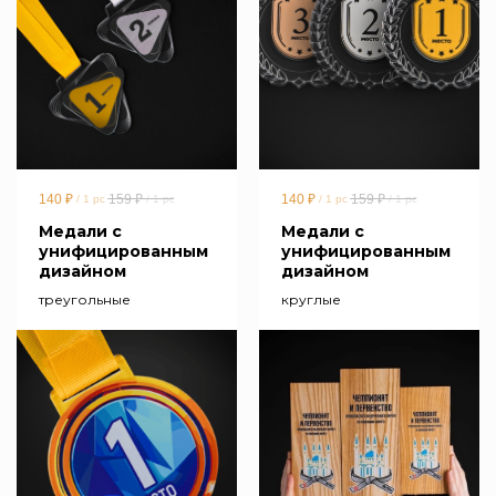
140
₽
159
₽
140
₽
159
₽
/
1 pc
/
1 pc
/
1 pc
/
1 pc
Медали с
Медали с
унифицированным
унифицированным
дизайном
дизайном
треугольные
круглые