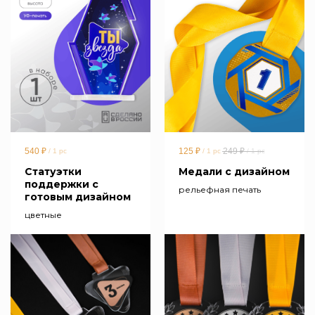
540
₽
125
₽
249
₽
/
1 pc
/
1 pc
/
1 pc
Статуэтки
Медали с дизайном
поддержки с
рельефная печать
готовым дизайном
цветные