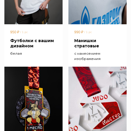
950
₽
990
₽
/
1 pc
/
1 pc
Футболки с вашим
Манишки
дизайном
стратовые
белая
с нанесением
изображения