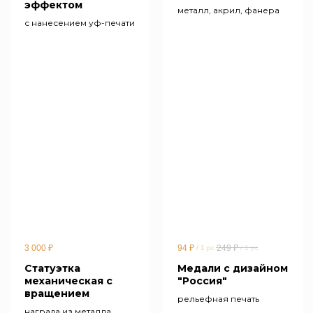
эффектом
металл, акрил, фанера
с нанесением уф-печати
3 000
₽
94
₽
249
₽
/
1 pc
/
1 pc
Статуэтка
Медали с дизайном
механическая с
"Россия"
вращением
рельефная печать
награда из металла,