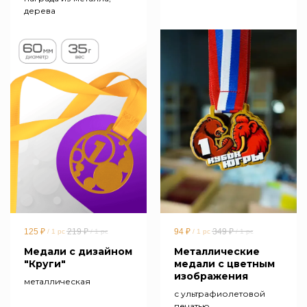
дерева
125
₽
219
₽
94
₽
349
₽
/
1 pc
/
1 pc
/
1 pc
/
1 pc
Медали с дизайном
Металлические
"Круги"
медали с цветным
изображения
металлическая
с ультрафиолетовой
печатью