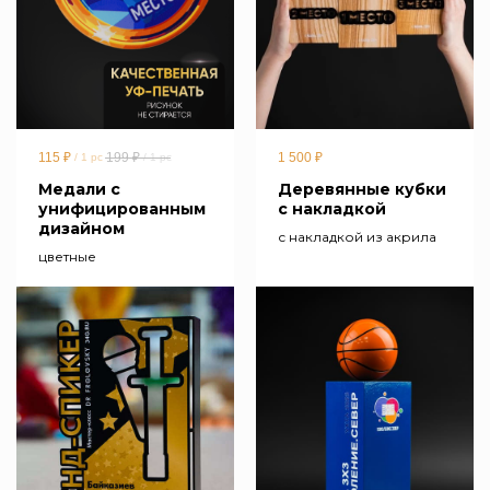
115
₽
199
₽
1 500
₽
/
1 pc
/
1 pc
Медали с
Деревянные кубки
унифицированным
с накладкой
дизайном
с накладкой из акрила
цветные