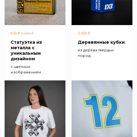
630
₽
1 200
₽
3 000
₽
Статуэтка из
Деревянные кубки
металла c
из дерева твёрдых
уникальным
пород
дизайном
с цветным
изображением