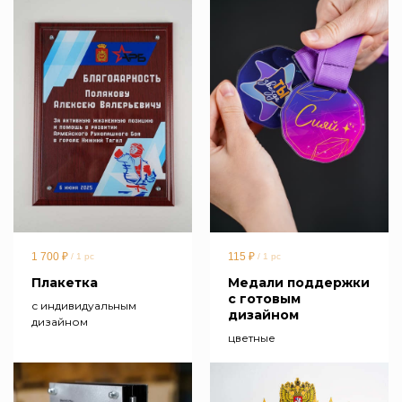
1 700
₽
115
₽
/
1 pc
/
1 pc
Плакетка
Медали поддержки
с готовым
с индивидуальным
дизайном
дизайном
цветные